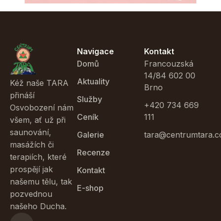
Navigace
Kontakt
Domů
Francouzská
14/84 602 00
Aktuality
Kéž naše TARA
Brno
přináší
Služby
+420 734 669
Osvobození nám
Ceník
111
všem, ať už při
saunování,
Galerie
tara@centrumtara.
masážích či
Recenze
terapiích, které
prospějí jak
Kontakt
našemu tělu, tak
E-shop
pozvednou
našeho Ducha.