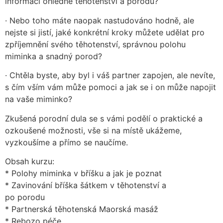
informací ohledně těhotenství a porodu?
· Nebo toho máte naopak nastudováno hodně, ale
nejste si jistí, jaké konkrétní kroky můžete udělat pro
zpříjemnění svého těhotenství, správnou polohu
miminka a snadný porod?
· Chtěla byste, aby byl i váš partner zapojen, ale nevíte,
s čím vším vám může pomoci a jak se i on může napojit
na vaše miminko?
Zkušená porodní dula se s vámi podělí o praktické a
ozkoušené možnosti, vše si na místě ukážeme,
vyzkoušíme a přímo se naučíme.
Obsah kurzu:
* Polohy miminka v bříšku a jak je poznat
* Zavinování bříška šátkem v těhotenství a
po porodu
* Partnerská těhotenská Maorská masáž
* Rebozo péče