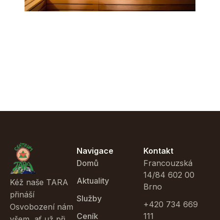
Navigace
Kontakt
Domů
Francouzská
14/84 602 00
Aktuality
Kéž naše TARA
Brno
přináší
Služby
+420 734 669
Osvobození nám
Ceník
111
všem, ať už při