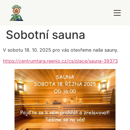
Sobotní sauna
V sobotu 18. 10. 2025 pro vás otevřeme naše sauny.
https://centrumtara.reenio.cz/cs/place/sauna-39373